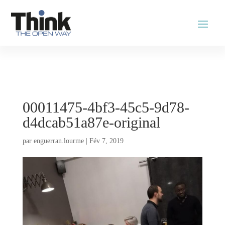
00011475-4bf3-45c5-9d78-
d4dcab51a87e-original
par
enguerran.lourme
|
Fév 7, 2019