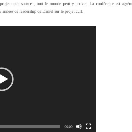
 projet open source ; tout le monde peut y arriver. La conférence est agrém
5 années de leadership de Daniel sur le projet curl.
00:00