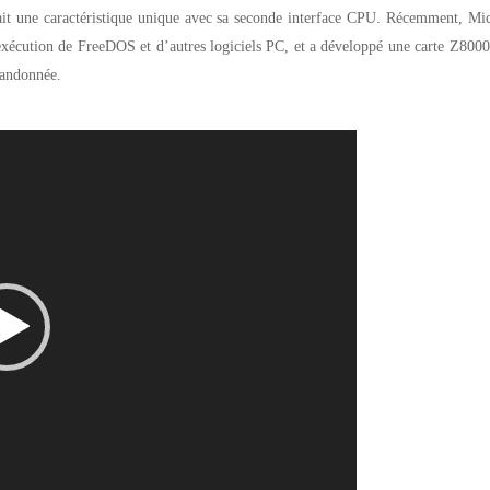
t une caractéristique unique avec sa seconde interface CPU. Récemment, Mic
’exécution de FreeDOS et d’autres logiciels PC, et a développé une carte Z800
bandonnée.