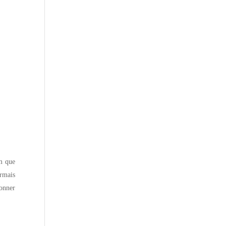
m que
ormais
ionner