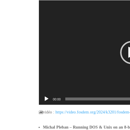
Lecteur
vidéo
00:00
🎦vidéo :
https://video.fosdem.
org/2024/k3201/fosdem
Michal Pleban – Running DOS & Unix on an 8-