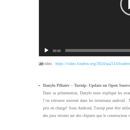
00:00
🎦vidéo :
https://video.fosdem.
org/2024/ua2114/fosde
Danylo Piliaiev – Turnip: Update on Open Sour
Dans sa présentation, Danylo nous explique les a
l’on retrouve souvent dans les terminaux android..
pris en charge! Sous Android, Turnip peut être util
des jeux récents sur des chipsets que le constructeur 