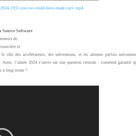
-2024-
1931-you-too-could-have-made-
curl-.mp4
n Source Software
nteneurs de
financière et
le rôle des accélérateurs, des subventions, et les attentes parfois méconnu
res. Ainsi, l’année 2024 s’ouvre sur une question centrale : comment garantir q
es à long terme ?