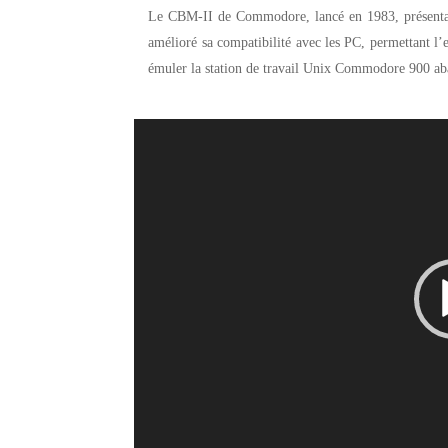
Le CBM-II de Commodore, lancé en 1983, présentai
amélioré sa compatibilité avec les PC, permettant l
émuler la station de travail Unix Commodore 900 a
Lecteur
vidéo