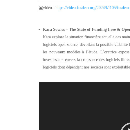
🎦vidéo :
https://video.fosdem.
org/2024/k1105/fosdem
Kara Sowles – The State of Funding Free & Ope
Kara explore la situation financière actuelle des mai
logiciels open-source, dévoilant la possible viabilité 
les nouveaux modèles à l’étude. L’oratrice expose 
investisseurs envers la croissance des logiciels lib
logiciels dont dépendent nos sociétés sont exploitabl
Lecteur
vidéo