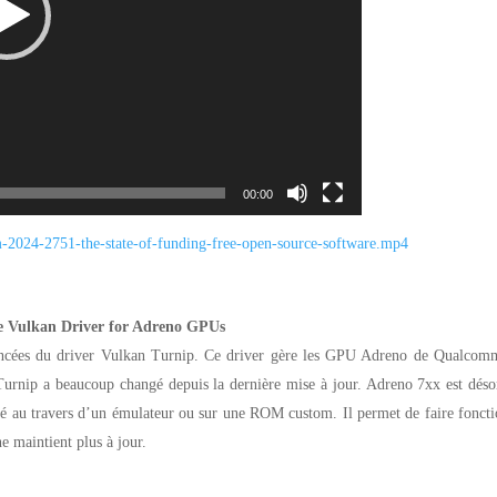
00:00
m-2024-
2751-the-state-of-funding-
free-open-source-software.mp4
ce Vulkan Driver for Adreno GPUs
vancées du driver Vulkan Turnip. Ce driver gère les GPU Adreno de Qualcom
 Turnip a beaucoup changé depuis la dernière mise à jour. Adreno 7xx est dés
isé au travers d’un émulateur ou sur une ROM custom. Il permet de faire fonct
ne maintient plus à jour.