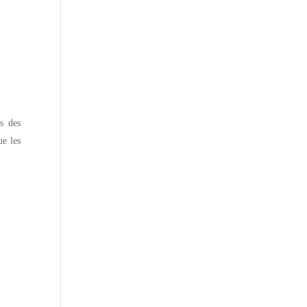
es des
ue les