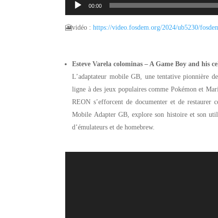
00:00
🎦vidéo :
https://video.fosdem.
org/2024/ub5230/fosde
Esteve Varela colominas – A Game Boy and his ce
L’adaptateur mobile GB, une tentative pionnière d
ligne à des jeux populaires comme Pokémon et Mario
REON s’efforcent de documenter et de restaurer c
Mobile Adapter GB, explore son histoire et son utili
d’émulateurs et de homebrew.
Lecteur
vidéo