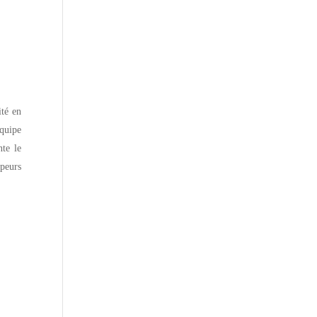
té en
équipe
te le
ppeurs