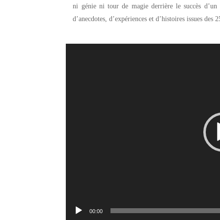
ni génie ni tour de magie derrière le succès d’un
d’anecdotes, d’expériences et d’histoires issues des 2
Lecteur
vidéo
00:00