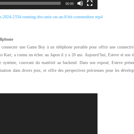
00:00
m-2024-
2334-running-dos-unix-on-an-8-
bit-commodore.mp4
llphone
e connecter une Game Boy à un téléphone portable pour offrir une connectivi
 Kart, a connu un échec au Japon il y a 20 ans. Aujourd’hui, Esteve et son 
e système, couvrant du matériel au backend. Dans son exposé, Esteve présen
sation dans divers jeux, et offre des perspectives précieuses pour les dévelo