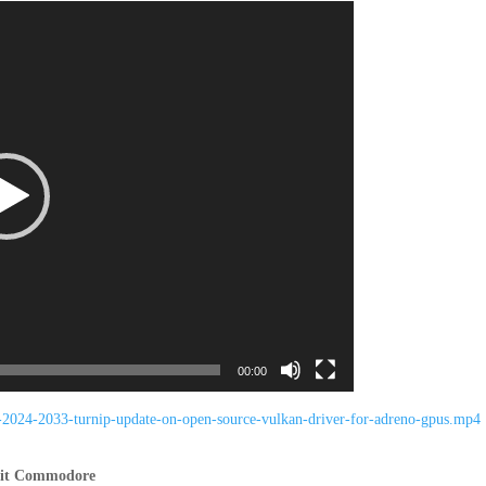
00:00
-2024-
2033-turnip-update-on-open-
source-vulkan-driver-for-
adreno-gpus.mp4
bit Commodore