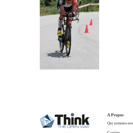
A Propos
Qui sommes-no
Carrière