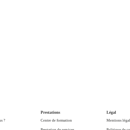
Prestations
Légal
us ?
Centre de formation
Mentions léga
Prestation de services
Politique de co