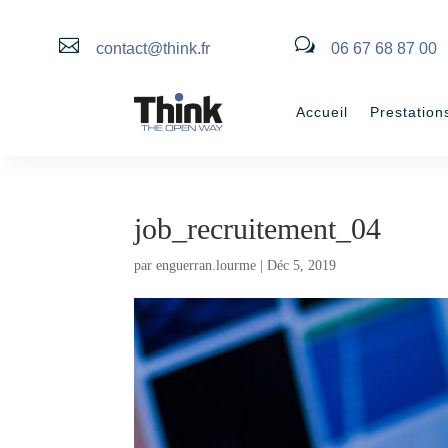

w
contact@think.fr
06 67 68 87 00
Accueil
Prestation
job_recruitement_04
par
enguerran.lourme
|
Déc 5, 2019